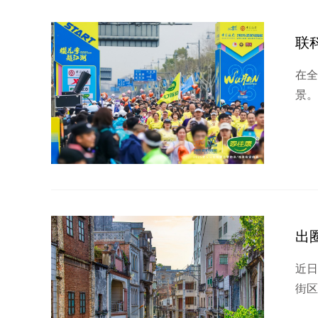
联
在
景。
出
近
街区