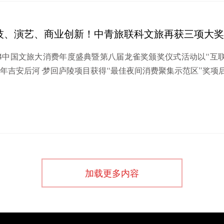
技、演艺、商业创新！中青旅联科文旅再获三项大奖
24中国文旅大消费年度盛典暨第八届龙雀奖颁奖仪式活动以“互联
年吉安后河·梦回庐陵项目获得“最佳夜间消费聚集示范区”奖项后，
加载更多内容