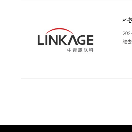
科
20
继去