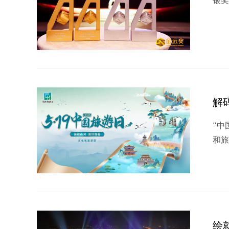
银奖
解
“中
和旅
绘