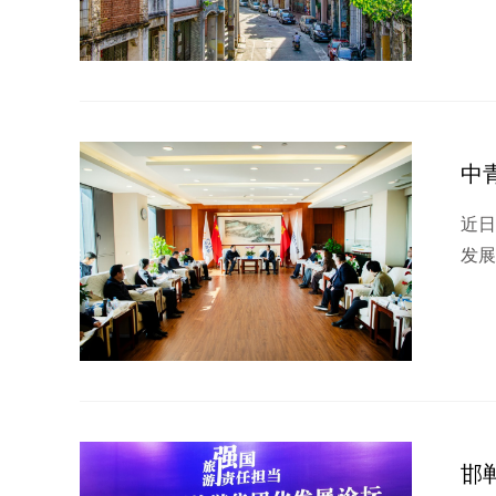
中
近
发展
邯