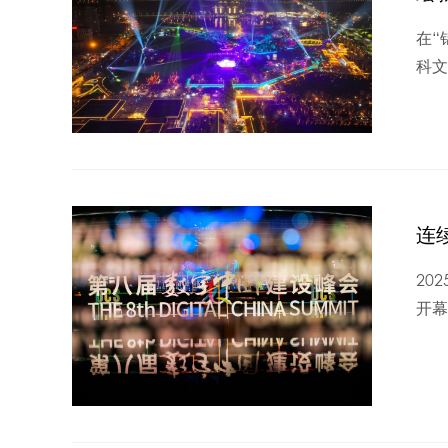
在“
科文
连
20
开幕