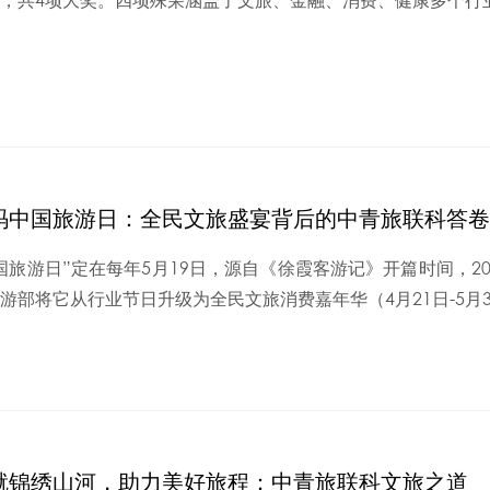
，共4项大奖。四项殊荣涵盖了文旅、金融、消费、健康多个行业
码中国旅游日：全民文旅盛宴背后的中青旅联科答卷
国旅游日”定在每年5月19日，源自《徐霞客游记》开篇时间，2
游部将它从行业节日升级为全民文旅消费嘉年华（4月21日-5月31
就锦绣山河，助力美好旅程：中青旅联科文旅之道