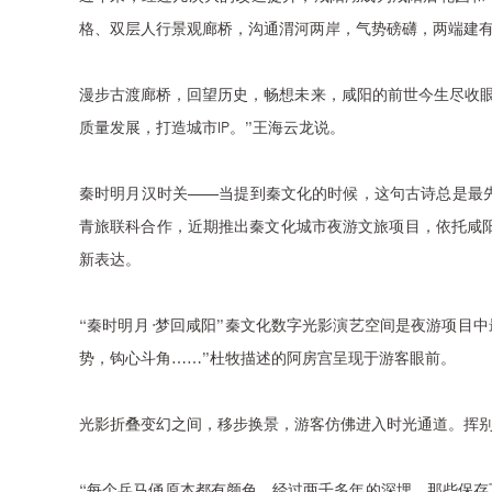
格、双层人行景观廊桥，沟通渭河两岸，气势磅礴，两端建有
漫步古渡廊桥，回望历史，畅想未来，咸阳的前世今生尽收
质量发展，打造城市IP。”王海云龙说。
秦时明月汉时关——当提到秦文化的时候，这句古诗总是最先
青旅联科合作，近期推出秦文化城市夜游文旅项目，依托咸
新表达。
“秦时明月·梦回咸阳”秦文化数字光影演艺空间是夜游项目
势，钩心斗角……”杜牧描述的阿房宫呈现于游客眼前。
光影折叠变幻之间，移步换景，游客仿佛进入时光通道。挥别
“每个兵马俑原本都有颜色，经过两千多年的深埋，那些保存