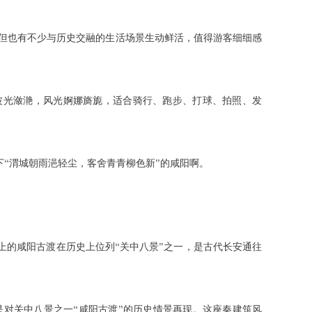
但也有不少与历史交融的生活场景生动鲜活，值得游客细细感
波光潋滟，风光婀娜旖旎，适合骑行、跑步、打球、拍照、发
下“渭城朝雨浥轻尘，客舍青青柳色新”的咸阳啊。
上的咸阳古渡在历史上位列“关中八景”之一，是古代长安通往
是对关中八景之一“咸阳古渡”的历史情景再现。这座秦建筑风