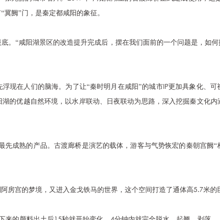
“冀阙”门，是秦定都咸阳的象征。
眼底。“咸阳湖景区的改造提升完成后，摆在我们面前的一个问题是，如何
浮现在人们的脑海。为了让“秦时明月在咸阳”的城市IP更加具象化、
阳湖的优越自然环境，以水岸联动、日夜联动为思路，深入挖掘秦文化内
中最先成熟的产品。古渡廊桥是演艺的载体，游客与气势恢宏的秦朝宫阙“
阿房宫的梦境，又进入金戈铁马的世界，这个空间打造了通体高5.7米的
下来的颜料出土后15秒就开始变化，4分钟内就完全脱水、起翘、剥落…