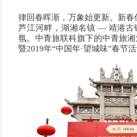
律回春晖渐，万象始更新。新春
芦江河畔，湖湘名镇 –– 靖港
氛。中青旅联科旗下的中青旅湘
暨2019年“中国年·望城味”春